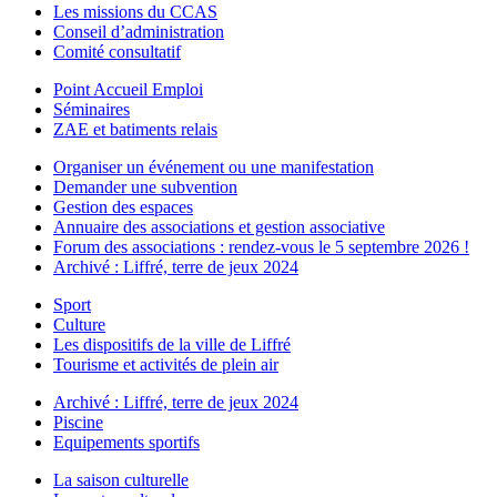
Les missions du CCAS
Conseil d’administration
Comité consultatif
Point Accueil Emploi
Séminaires
ZAE et batiments relais
Organiser un événement ou une manifestation
Demander une subvention
Gestion des espaces
Annuaire des associations et gestion associative
Forum des associations : rendez-vous le 5 septembre 2026 !
Archivé : Liffré, terre de jeux 2024
Sport
Culture
Les dispositifs de la ville de Liffré
Tourisme et activités de plein air
Archivé : Liffré, terre de jeux 2024
Piscine
Equipements sportifs
La saison culturelle