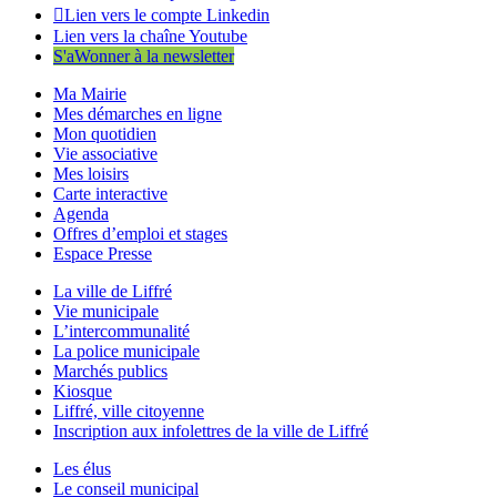
Lien vers le compte Linkedin
Lien vers la chaîne Youtube
S'aWonner à la newsletter
Ma Mairie
Mes démarches en ligne
Mon quotidien
Vie associative
Mes loisirs
Carte interactive
Agenda
Offres d’emploi et stages
Espace Presse
La ville de Liffré
Vie municipale
L’intercommunalité
La police municipale
Marchés publics
Kiosque
Liffré, ville citoyenne
Inscription aux infolettres de la ville de Liffré
Les élus
Le conseil municipal