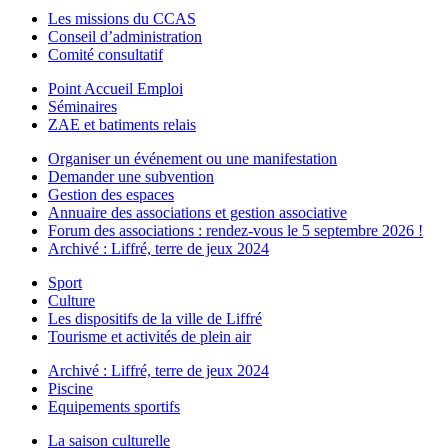
Les missions du CCAS
Conseil d’administration
Comité consultatif
Point Accueil Emploi
Séminaires
ZAE et batiments relais
Organiser un événement ou une manifestation
Demander une subvention
Gestion des espaces
Annuaire des associations et gestion associative
Forum des associations : rendez-vous le 5 septembre 2026 !
Archivé : Liffré, terre de jeux 2024
Sport
Culture
Les dispositifs de la ville de Liffré
Tourisme et activités de plein air
Archivé : Liffré, terre de jeux 2024
Piscine
Equipements sportifs
La saison culturelle