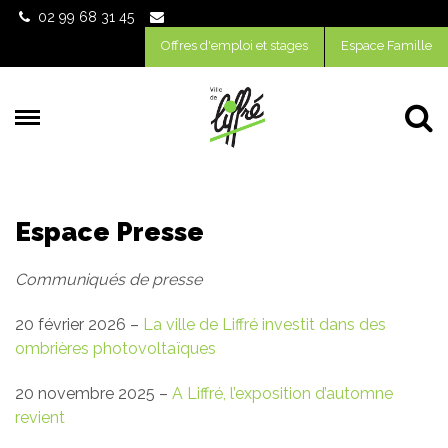
Gestion des traceurs
02 99 68 31 45
Offres d'emploi et stages
Espace Famille
Al
Espace Presse
Communiqués de presse
20 février 2026 –
La ville de Liffré investit dans des
ombrières photovoltaïques
20 novembre 2025 –
A Liffré, l’exposition d’automne
revient