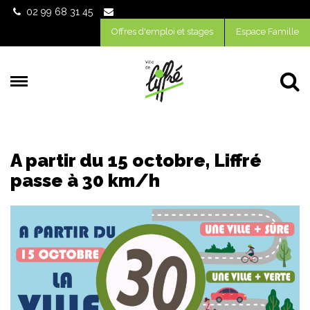
Gestion des traceurs
02 99 68 31 45
Offres d'emploi et stages
Espace Famille
Al
A partir du 15 octobre, Liffré
passe à 30 km/h