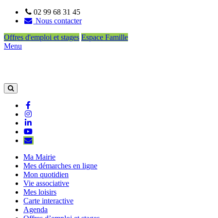
02 99 68 31 45
Nous contacter
Offres d'emploi et stages
Espace Famille
Menu
Aller à la recherche
Lien vers le compte Facebook
Lien vers le compte Instagram
Lien vers le compte Linkedin
Lien vers la chaîne Youtube
S'aWonner à la newsletter
Ma Mairie
Mes démarches en ligne
Mon quotidien
Vie associative
Mes loisirs
Carte interactive
Agenda