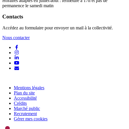
Horaires adaptés en juillet-août : fermeture à 17h et pas de
permanence le samedi matin
Contacts
Accédez au formulaire pour envoyer un mail à la collectivité.
Nous contacter
Lien vers le compte Facebook
Lien vers le compte Instagram
Lien vers le compte Linkedin
Lien vers la chaîne Youtube
S'aWonner à la newsletter
Mentions légales
Plan du site
Accessibilité
Crédits
Marché public
Recrutement
Gérer mes cookies