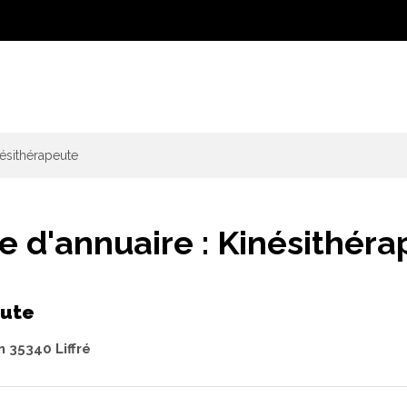
ésithérapeute
e d'annuaire :
Kinésithéra
eute
n 35340 Liffré