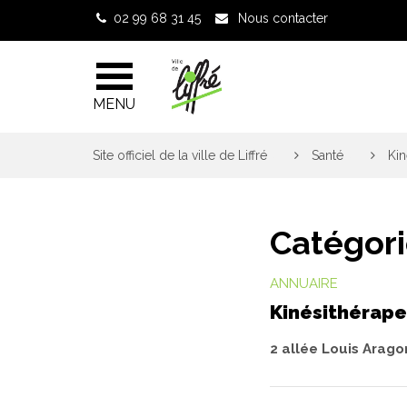
Gestion des traceurs
02 99 68 31 45
Nous contacter
MENU
Site officiel de la ville de Liffré
>
Santé
>
Kin
Catégori
ANNUAIRE
Kinésithérap
2 allée Louis Arago