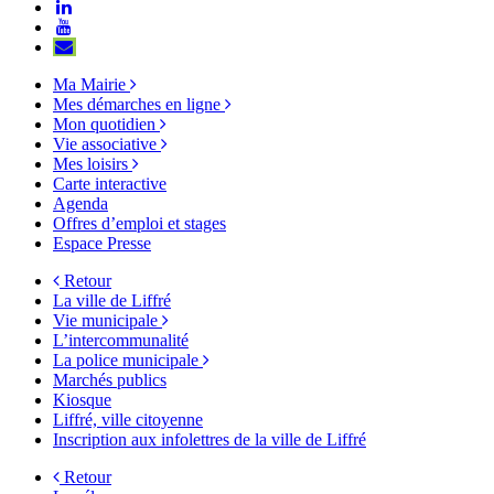
le
vers
Lien
compte
le
vers
Lien
Facebook
compte
le
vers
S'aWonner
Instagram
compte
la
à
Ma Mairie
Linkedin
chaîne
la
Mes démarches en ligne
Youtube
newsletter
Mon quotidien
Vie associative
Mes loisirs
Carte interactive
Agenda
Offres d’emploi et stages
Espace Presse
Retour
La ville de Liffré
Vie municipale
L’intercommunalité
La police municipale
Marchés publics
Kiosque
Liffré, ville citoyenne
Inscription aux infolettres de la ville de Liffré
Retour