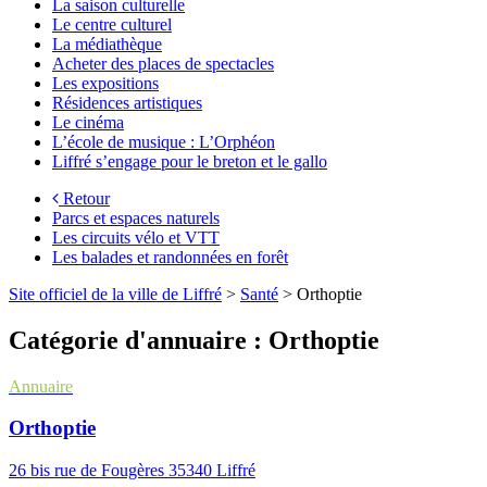
La saison culturelle
Le centre culturel
La médiathèque
Acheter des places de spectacles
Les expositions
Résidences artistiques
Le cinéma
L’école de musique : L’Orphéon
Liffré s’engage pour le breton et le gallo
Retour
Parcs et espaces naturels
Les circuits vélo et VTT
Les balades et randonnées en forêt
Site officiel de la ville de Liffré
>
Santé
>
Orthoptie
Catégorie d'annuaire :
Orthoptie
Annuaire
Orthoptie
26 bis rue de Fougères 35340 Liffré