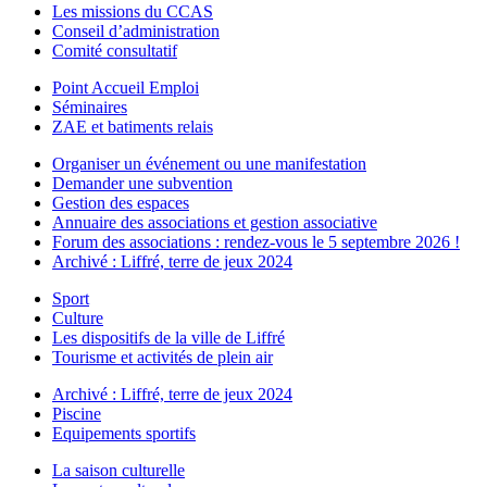
Les missions du CCAS
Conseil d’administration
Comité consultatif
Point Accueil Emploi
Séminaires
ZAE et batiments relais
Organiser un événement ou une manifestation
Demander une subvention
Gestion des espaces
Annuaire des associations et gestion associative
Forum des associations : rendez-vous le 5 septembre 2026 !
Archivé : Liffré, terre de jeux 2024
Sport
Culture
Les dispositifs de la ville de Liffré
Tourisme et activités de plein air
Archivé : Liffré, terre de jeux 2024
Piscine
Equipements sportifs
La saison culturelle