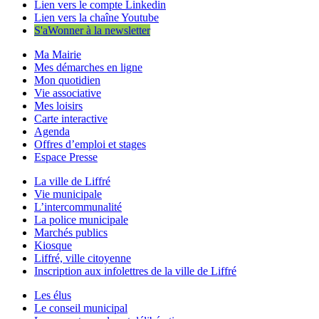
Lien vers le compte Linkedin
Lien vers la chaîne Youtube
S'aWonner à la newsletter
Ma Mairie
Mes démarches en ligne
Mon quotidien
Vie associative
Mes loisirs
Carte interactive
Agenda
Offres d’emploi et stages
Espace Presse
La ville de Liffré
Vie municipale
L’intercommunalité
La police municipale
Marchés publics
Kiosque
Liffré, ville citoyenne
Inscription aux infolettres de la ville de Liffré
Les élus
Le conseil municipal