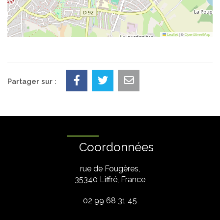
Leaflet
|
©
OpenStreetMap
Partager sur :
Coordonnées
rue de Fougères,
35340 Liffré, France
02 99 68 31 45