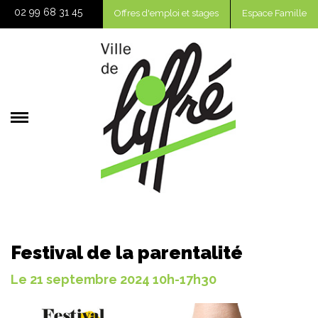
02 99 68 31 45
Offres d'emploi et stages
Espace Famille
A
à
l
r
Festival de la parentalité
Le
21
septembre
2024
10h-17h30