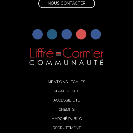
NOUS CONTACTER
Lien
Lien
Lien
Lien
S'aWonner
vers
vers
vers
vers
à
le
le
le
la
la
compte
compte
compte
chaîne
newsletter
Facebook
Instagram
Linkedin
Youtube
MENTIONS LÉGALES
PLAN DU SITE
ACCESSIBILITÉ
CRÉDITS
MARCHÉ PUBLIC
RECRUTEMENT