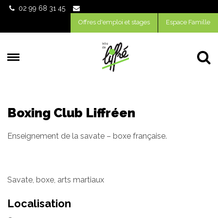
Gestion des traceurs
02 99 68 31 45
Offres d'emploi et stages
Espace Famille
Al
Boxing Club Liffréen
Enseignement de la savate – boxe française.
Savate, boxe, arts martiaux
Localisation