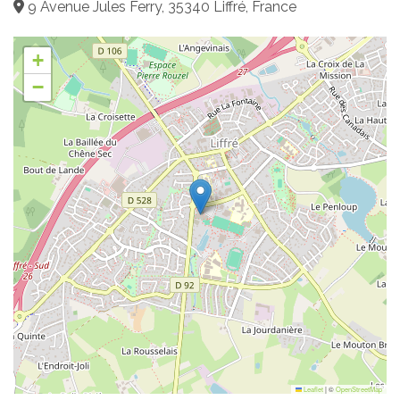
9 Avenue Jules Ferry, 35340 Liffré, France
+
−
Leaflet
|
©
OpenStreetMap