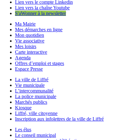
Lien vers le compte Linkedin
Lien vers la chaîne Youtube
S'aWonner à la newsletter
Ma Mairie
Mes démarches en ligne
Mon quotidien
Vie associative
Mes loisirs
Carte interactive
Agenda
Offres d’emploi et stages
Espace Presse
La ville de Liffré
Vie municipale
L’intercommunalité
La police municipale
Marchés publics
Kiosque
Liffré, ville citoyenne
Inscription aux infolettres de la ville de Liffré
Les élus
Le conseil municipal