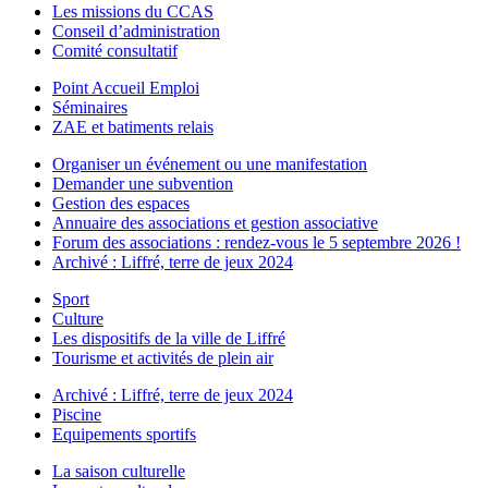
Les missions du CCAS
Conseil d’administration
Comité consultatif
Point Accueil Emploi
Séminaires
ZAE et batiments relais
Organiser un événement ou une manifestation
Demander une subvention
Gestion des espaces
Annuaire des associations et gestion associative
Forum des associations : rendez-vous le 5 septembre 2026 !
Archivé : Liffré, terre de jeux 2024
Sport
Culture
Les dispositifs de la ville de Liffré
Tourisme et activités de plein air
Archivé : Liffré, terre de jeux 2024
Piscine
Equipements sportifs
La saison culturelle