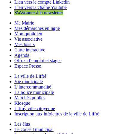
Lien vers le compte Linkedin
Lien vers la chaîne Youtube
S'aWonner à la newsletter
Ma Mairie
Mes démarches en ligne
Mon quotidien
Vie associative
Mes loisirs
Carte interactive
Agenda
Offres d’emploi et stages
Espace Presse
La ville de Liffré
Vie municipale
L’intercommunalité
La police municipale
Marchés publics
Kiosque
Liffré, ville citoyenne
Inscription aux infolettres de la ville de Liffré
Les élus
Le conseil municipal