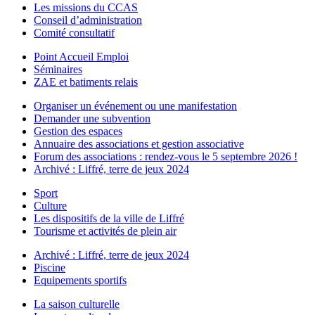
Les missions du CCAS
Conseil d’administration
Comité consultatif
Point Accueil Emploi
Séminaires
ZAE et batiments relais
Organiser un événement ou une manifestation
Demander une subvention
Gestion des espaces
Annuaire des associations et gestion associative
Forum des associations : rendez-vous le 5 septembre 2026 !
Archivé : Liffré, terre de jeux 2024
Sport
Culture
Les dispositifs de la ville de Liffré
Tourisme et activités de plein air
Archivé : Liffré, terre de jeux 2024
Piscine
Equipements sportifs
La saison culturelle