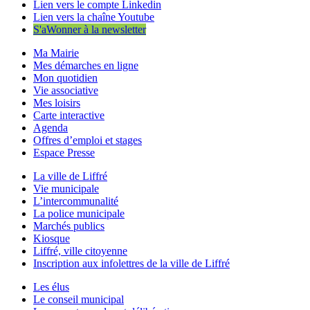
Lien vers le compte Linkedin
Lien vers la chaîne Youtube
S'aWonner à la newsletter
Ma Mairie
Mes démarches en ligne
Mon quotidien
Vie associative
Mes loisirs
Carte interactive
Agenda
Offres d’emploi et stages
Espace Presse
La ville de Liffré
Vie municipale
L’intercommunalité
La police municipale
Marchés publics
Kiosque
Liffré, ville citoyenne
Inscription aux infolettres de la ville de Liffré
Les élus
Le conseil municipal