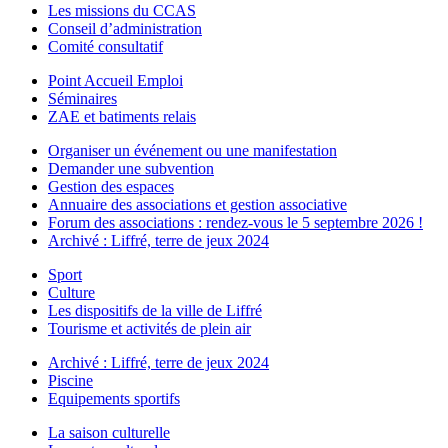
Les missions du CCAS
Conseil d’administration
Comité consultatif
Point Accueil Emploi
Séminaires
ZAE et batiments relais
Organiser un événement ou une manifestation
Demander une subvention
Gestion des espaces
Annuaire des associations et gestion associative
Forum des associations : rendez-vous le 5 septembre 2026 !
Archivé : Liffré, terre de jeux 2024
Sport
Culture
Les dispositifs de la ville de Liffré
Tourisme et activités de plein air
Archivé : Liffré, terre de jeux 2024
Piscine
Equipements sportifs
La saison culturelle