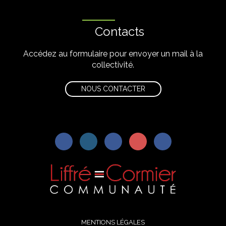
Contacts
Accédez au formulaire pour envoyer un mail à la
collectivité.
NOUS CONTACTER
Lien
Lien
Lien
Lien
S'aWonner
vers
vers
vers
vers
à
le
le
le
la
la
compte
compte
compte
chaîne
newsletter
Facebook
Instagram
Linkedin
Youtube
MENTIONS LÉGALES