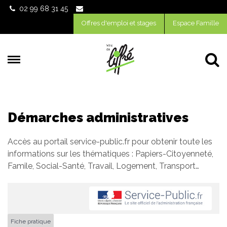
Gestion des traceurs
02 99 68 31 45
Offres d'emploi et stages
Espace Famille
Al
Démarches administratives
Accès au portail service-public.fr pour obtenir toute les
informations sur les thématiques : Papiers-Citoyenneté,
Famile, Social-Santé, Travail, Logement, Transport…
Fiche pratique