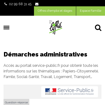
Gestion des traceurs
02 99 68 31 45
Offres d'emploi et stages
Espace Famille
Al
Démarches administratives
Accès au portail service-public.fr pour obtenir toute les
informations sur les thématiques : Papiers-Citoyenneté,
Famile, Social-Santé, Travail, Logement, Transport…
Question-réponse