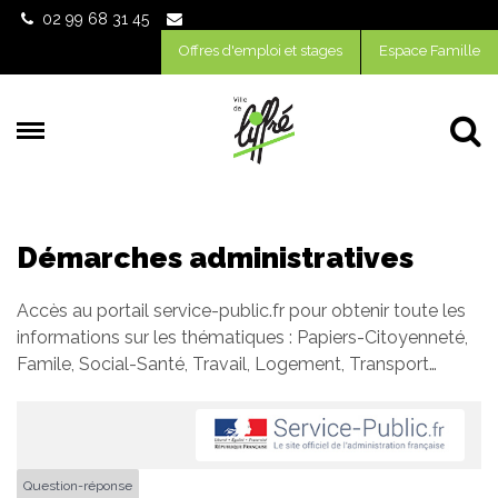
Gestion des traceurs
02 99 68 31 45
Offres d'emploi et stages
Espace Famille
Al
Démarches administratives
Accès au portail service-public.fr pour obtenir toute les
informations sur les thématiques : Papiers-Citoyenneté,
Famile, Social-Santé, Travail, Logement, Transport…
Question-réponse