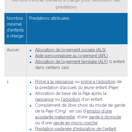
prestations
Nombre
Prestations attribuées
minimal
d'enfants
à charge
Aucun
Allocation de logement sociale (ALS)
Aide personnalisée au logement (APL)
Allocation de logement familiale (ALF)
(1 enfant
dans certains cas)
1
Prime à la naissance
ou
prime à l'adoption
de
la prestation d'accueil du jeune enfant (Paje)
Allocation de base de la Paje après la
naissance
ou
l'adoption
d'un enfant
Complément de libre choix du mode de garde
de la Paje (Cmg) : en cas d'
emploi d'une
assistante maternelle
, d'une
garde à domicile
ou d'une
garde en micro-crèche
Prestation partagée d'éducation de l'enfant