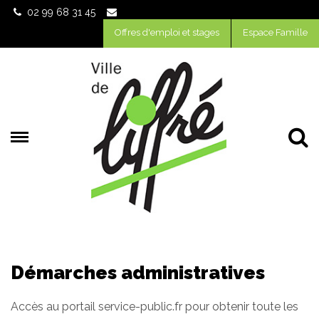
Gestion des traceurs
02 99 68 31 45
Offres d'emploi et stages
Espace Famille
Al
Démarches administratives
Accès au portail service-public.fr pour obtenir toute les