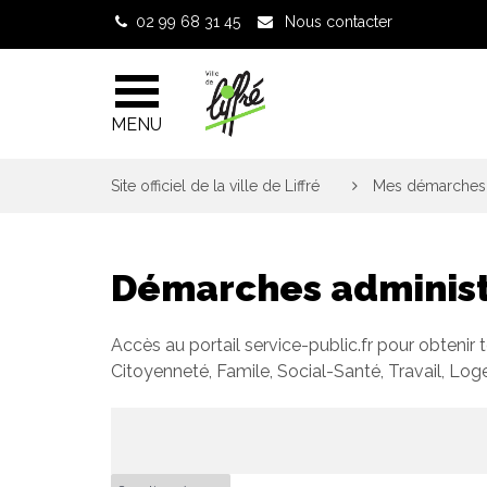
Gestion des traceurs
02 99 68 31 45
Nous contacter
MENU
Site officiel de la ville de Liffré
>
Mes démarches 
Démarches administ
Accès au portail service-public.fr pour obtenir 
Citoyenneté, Famile, Social-Santé, Travail, Lo