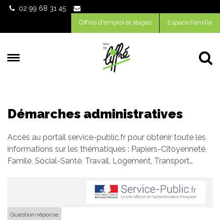
Gestion des traceurs
02 99 68 31 45
Offres d'emploi et stages
Espace Famille
Al
Démarches administratives
Accès au portail service-public.fr pour obtenir toute les
informations sur les thématiques : Papiers-Citoyenneté,
Famile, Social-Santé, Travail, Logement, Transport…
Question-réponse