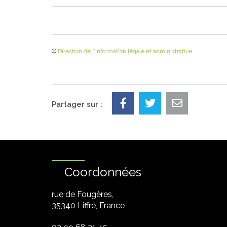
©
Direction de l'information légale et administrative
Partager sur :
Coordonnées
rue de Fougères,
35340 Liffré, France