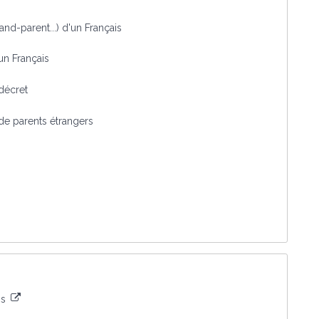
and-parent...) d'un Français
un Français
 décret
 de parents étrangers
is