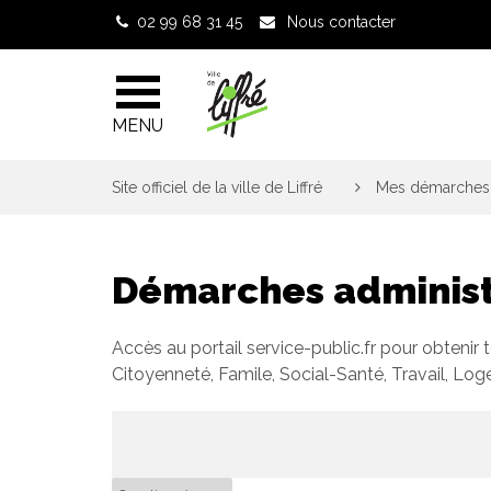
Gestion des traceurs
02 99 68 31 45
Nous contacter
MENU
Site officiel de la ville de Liffré
>
Mes démarches 
Démarches administ
Accès au portail service-public.fr pour obtenir 
Citoyenneté, Famile, Social-Santé, Travail, Lo