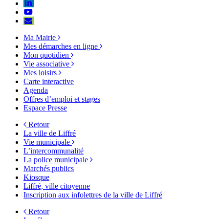
Lien vers le compte Linkedin
Lien vers la chaîne Youtube
S'aWonner à la newsletter
Ma Mairie
Mes démarches en ligne
Mon quotidien
Vie associative
Mes loisirs
Carte interactive
Agenda
Offres d’emploi et stages
Espace Presse
Retour
La ville de Liffré
Vie municipale
L’intercommunalité
La police municipale
Marchés publics
Kiosque
Liffré, ville citoyenne
Inscription aux infolettres de la ville de Liffré
Retour