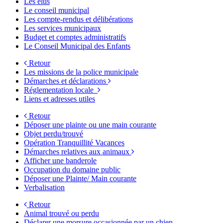
Les élus
Le conseil municipal
Les compte-rendus et délibérations
Les services municipaux
Budget et comptes administratifs
Le Conseil Municipal des Enfants
Retour
Les missions de la police municipale
Démarches et déclarations
Réglementation locale
Liens et adresses utiles
Retour
Déposer une plainte ou une main courante
Objet perdu/trouvé
Opération Tranquillité Vacances
Démarches relatives aux animaux
Afficher une banderole
Occupation du domaine public
Déposer une Plainte/ Main courante
Verbalisation
Retour
Animal trouvé ou perdu
Déclarer une morsure occasionnée par un chien