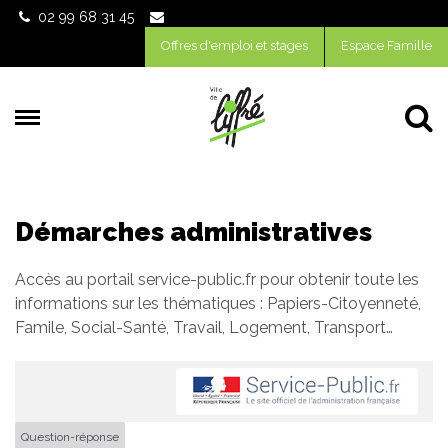
Gestion des traceurs
02 99 68 31 45
Offres d'emploi et stages
Espace Famille
Al
Démarches administratives
Accès au portail service-public.fr pour obtenir toute les
informations sur les thématiques : Papiers-Citoyenneté,
Famile, Social-Santé, Travail, Logement, Transport…
Question-réponse