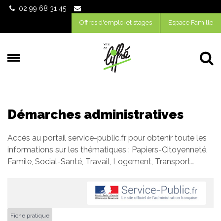
Gestion des traceurs
02 99 68 31 45
Offres d'emploi et stages
Espace Famille
Al
Démarches administratives
Accès au portail service-public.fr pour obtenir toute les
informations sur les thématiques : Papiers-Citoyenneté,
Famile, Social-Santé, Travail, Logement, Transport…
Fiche pratique