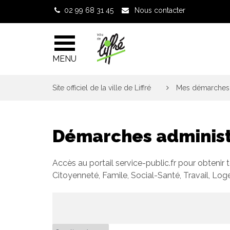
Gestion des traceurs
02 99 68 31 45
Nous contacter
MENU
Site officiel de la ville de Liffré
>
Mes démarches 
Démarches administ
Accès au portail service-public.fr pour obtenir 
Citoyenneté, Famile, Social-Santé, Travail, Lo