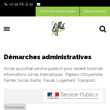
Gestion des traceurs
02 99 68 31 45
Offres d'emploi et stages
Espace Famille
Al
Démarches administratives
Accès au portail service-public.fr pour obtenir toute les
informations sur les thématiques : Papiers-Citoyenneté,
Famile, Social-Santé, Travail, Logement, Transport…
Fiche pratique