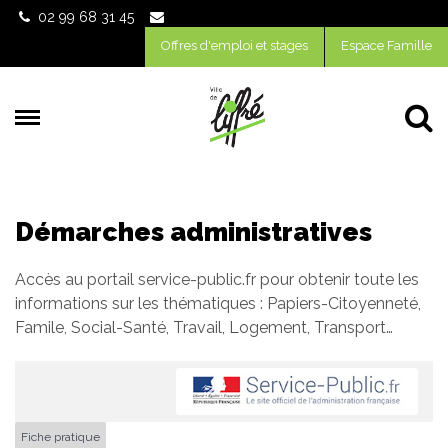
Gestion des traceurs
02 99 68 31 45
Offres d'emploi et stages
Espace Famille
Al
Démarches administratives
Accès au portail service-public.fr pour obtenir toute les
informations sur les thématiques : Papiers-Citoyenneté,
Famile, Social-Santé, Travail, Logement, Transport…
Fiche pratique