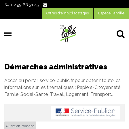
Gestion des traceurs
02 99 68 31 45
Offres d'emploi et stages
Espace Famille
Al
Démarches administratives
Accès au portail service-public.fr pour obtenir toute les
informations sur les thématiques : Papiers-Citoyenneté,
Famile, Social-Santé, Travail, Logement, Transport…
Question-réponse