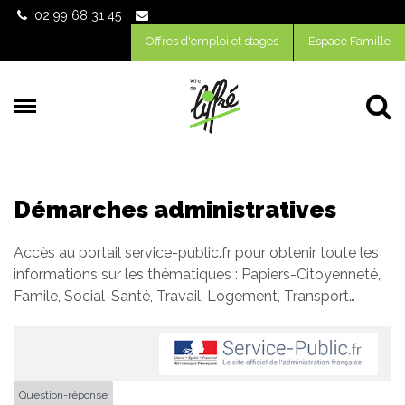
02 99 68 31 45
Offres d'emploi et stages
Espace Famille
Al
Démarches administratives
Accès au portail service-public.fr pour obtenir toute les
informations sur les thématiques : Papiers-Citoyenneté,
Famile, Social-Santé, Travail, Logement, Transport…
Question-réponse