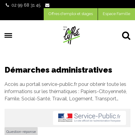
Gestion des traceurs
02 99 68 31 45
Offres d'emploi et stages
Espace Famille
Al
Démarches administratives
Accès au portail service-public.fr pour obtenir toute les
informations sur les thématiques : Papiers-Citoyenneté,
Famile, Social-Santé, Travail, Logement, Transport…
Question-réponse