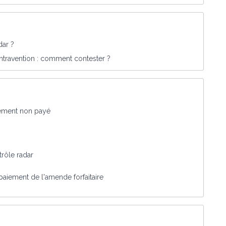
dar ?
ntravention : comment contester ?
nement non payé
trôle radar
paiement de l'amende forfaitaire