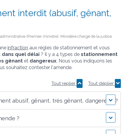
t interdit (abusif, gênant,
t administrative (Premier ministre), Ministère chargé de la justice
 une
infraction
aux règles de stationnement et vous
t
dans quel délai
? Il y a 4 types de
stationnement
ès gênant
et
dangereux
. Nous vous indiquons les
vous souhaitez contester l'amende.
Tout replier
Tout déplier
nt abusif, gênant, très gênant, dangereux ?
mende ?