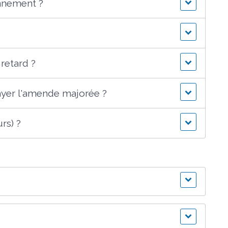
nnement ?
 retard ?
payer l'amende majorée ?
rs) ?