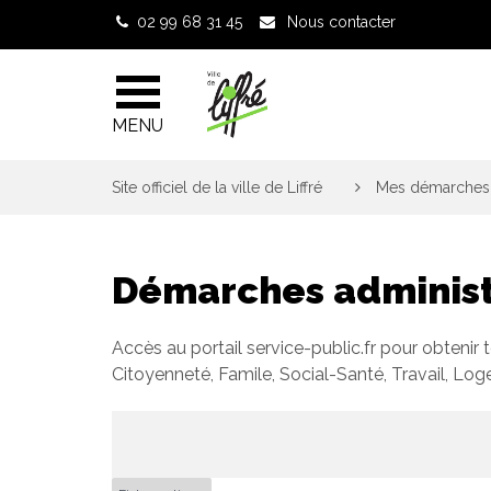
Gestion des traceurs
02 99 68 31 45
Nous contacter
MENU
Site officiel de la ville de Liffré
>
Mes démarches 
Démarches administ
Accès au portail service-public.fr pour obtenir 
Citoyenneté, Famile, Social-Santé, Travail, Lo