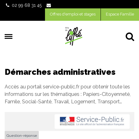
Gestion des traceurs
02 99 68 31 45
Offres d'emploi et stages
Espace Famille
Al
Démarches administratives
Accès au portail service-public.fr pour obtenir toute les
informations sur les thématiques : Papiers-Citoyenneté,
Famile, Social-Santé, Travail, Logement, Transport…
Question-réponse