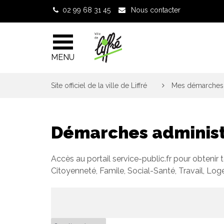
Gestion des traceurs
02 99 68 31 45
Nous contacter
MENU
Site officiel de la ville de Liffré
>
Mes démarches 
Démarches administ
Accès au portail service-public.fr pour obtenir 
Citoyenneté, Famile, Social-Santé, Travail, Lo