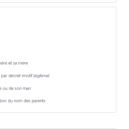
père et sa mère
ar décret (motif légitime)
e ou de son mari
ation du nom des parents