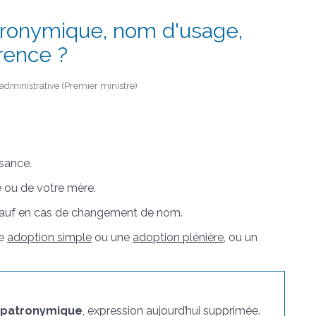
ronymique, nom d'usage,
érence ?
t administrative (Premier ministre)
ssance.
e ou de votre mère.
auf en cas de changement de nom.
ne
adoption simple
ou une
adoption plénière
, ou un
patronymique
, expression aujourd’hui supprimée.