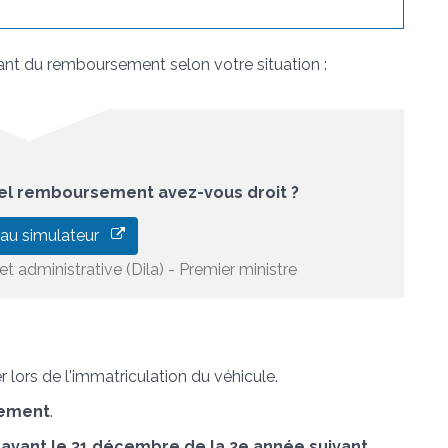
nt du remboursement selon votre situation :
uel remboursement avez-vous droit ?
 au simulateur
et administrative (Dila) - Premier ministre
lors de l'immatriculation du véhicule.
sement
.
e
avant le 31 décembre de la 2
e
année suivant