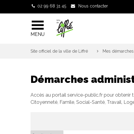
Gestion des traceurs
02 99 68 31 45
Nous contacter
MENU
Site officiel de la ville de Liffré
>
Mes démarches 
Démarches administ
Accès au portail service-public.fr pour obtenir 
Citoyenneté, Famile, Social-Santé, Travail, Lo