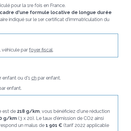
culé pour la 1
re
fois en France.
 cadre d'une formule locative de longue durée
aire indiqué sur le 1
er
certificat d'immatriculation du
l véhicule par
foyer fiscal
.
 enfant ou d'1
ch
par enfant.
ar enfant.
e est de
218 g/km
, vous bénéficiez d'une réduction
0 g/km
(3 x 20). Le taux d'émission de CO2 ainsi
rrespond un malus de
1 901 €
(tarif 2022 applicable