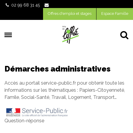
02 99 68 31 45
Offres d'emploi et stages
Espace Famille
Al
Démarches administratives
Accès au portail service-public.fr pour obtenir toute les
informations sur les thématiques : Papiers-Citoyenneté,
Famile, Social-Santé, Travail, Logement, Transport…
Question-réponse