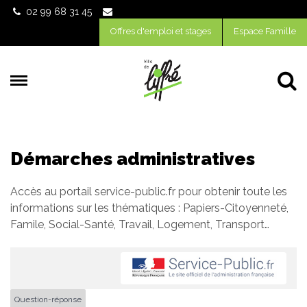
Gestion des traceurs
02 99 68 31 45
Offres d'emploi et stages
Espace Famille
Al
Démarches administratives
Accès au portail service-public.fr pour obtenir toute les
informations sur les thématiques : Papiers-Citoyenneté,
Famile, Social-Santé, Travail, Logement, Transport…
Question-réponse