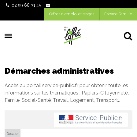
Gestion des traceurs
02 99 68 31 45
Offres d'emploi et stages
Espace Famille
Al
Démarches administratives
Accès au portail service-public.fr pour obtenir toute les
informations sur les thématiques : Papiers-Citoyenneté,
Famile, Social-Santé, Travail, Logement, Transport…
Dossier