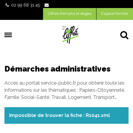
Gestion des traceurs
02 99 68 31 45
Offres d'emploi et stages
Espace Famille
Al
Démarches administratives
Accès au portail service-public.fr pour obtenir toute les
informations sur les thématiques : Papiers-Citoyenneté,
Famile, Social-Santé, Travail, Logement, Transport…
Impossible de trouver la fiche : R1041.xml