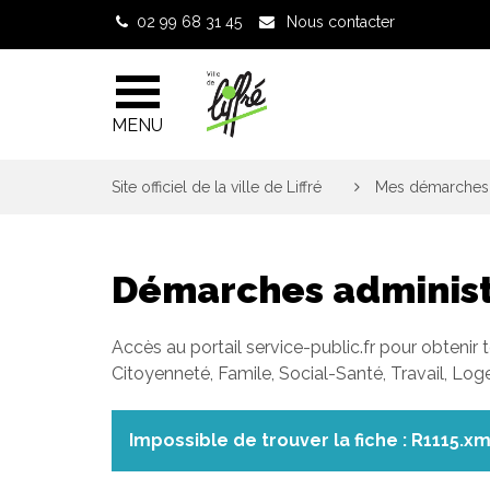
Gestion des traceurs
02 99 68 31 45
Nous contacter
MENU
Site officiel de la ville de Liffré
>
Mes démarches 
Démarches administ
Accès au portail service-public.fr pour obtenir 
Citoyenneté, Famile, Social-Santé, Travail, Lo
Impossible de trouver la fiche : R1115.xm