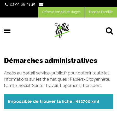
Gestion des traceurs
02 99 68 31 45
Offres d'emploi et stages
Espace Famille
Al
Démarches administratives
Accès au portail service-public.fr pour obtenir toute les
informations sur les thématiques : Papiers-Citoyenneté,
Famile, Social-Santé, Travail, Logement, Transport…
Impossible de trouver la fiche : R12700.xml