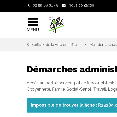
Gestion des traceurs
02 99 68 31 45
Nous contacter
MENU
Site officiel de la ville de Liffré
>
Mes démarches 
Démarches administ
Accès au portail service-public.fr pour obtenir 
Citoyenneté, Famile, Social-Santé, Travail, Lo
Impossible de trouver la fiche : R24389.