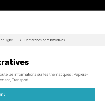
en ligne
>
Démarches administratives
ratives
toute les informations sur les thématiques : Papiers-
gement, Transport…
xml