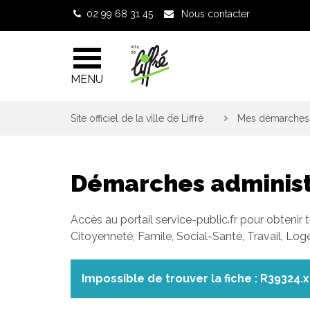
Gestion des traceurs
02 99 68 31 45
Nous contacter
MENU
Site officiel de la ville de Liffré
>
Mes démarches 
Démarches administ
Accès au portail service-public.fr pour obtenir 
Citoyenneté, Famile, Social-Santé, Travail, Lo
Impossible de trouver la fiche : R39324.