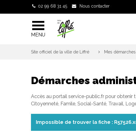
Gestion des traceurs
02 99 68 31 45
Nous contacter
MENU
Site officiel de la ville de Liffré
>
Mes démarches 
Démarches administ
Accès au portail service-public.fr pour obtenir 
Citoyenneté, Famile, Social-Santé, Travail, Lo
Impossible de trouver la fiche : R57526.