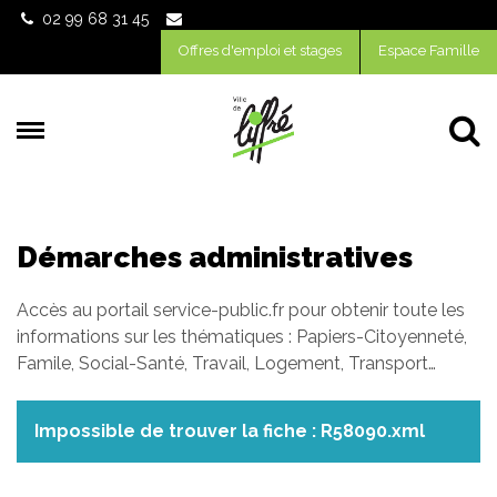
Gestion des traceurs
02 99 68 31 45
Offres d'emploi et stages
Espace Famille
Al
Démarches administratives
Accès au portail service-public.fr pour obtenir toute les
informations sur les thématiques : Papiers-Citoyenneté,
Famile, Social-Santé, Travail, Logement, Transport…
Impossible de trouver la fiche : R58090.xml