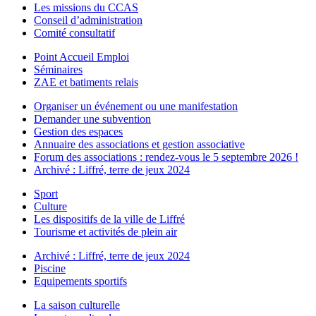
Les missions du CCAS
Conseil d’administration
Comité consultatif
Point Accueil Emploi
Séminaires
ZAE et batiments relais
Organiser un événement ou une manifestation
Demander une subvention
Gestion des espaces
Annuaire des associations et gestion associative
Forum des associations : rendez-vous le 5 septembre 2026 !
Archivé : Liffré, terre de jeux 2024
Sport
Culture
Les dispositifs de la ville de Liffré
Tourisme et activités de plein air
Archivé : Liffré, terre de jeux 2024
Piscine
Equipements sportifs
La saison culturelle