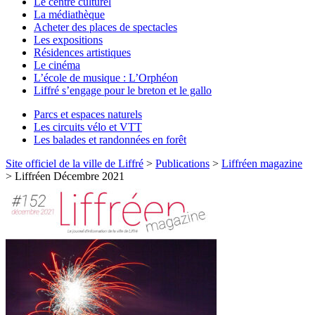
Le centre culturel
La médiathèque
Acheter des places de spectacles
Les expositions
Résidences artistiques
Le cinéma
L’école de musique : L’Orphéon
Liffré s’engage pour le breton et le gallo
Parcs et espaces naturels
Les circuits vélo et VTT
Les balades et randonnées en forêt
Site officiel de la ville de Liffré
>
Publications
>
Liffréen magazine
>
Liffréen Décembre 2021