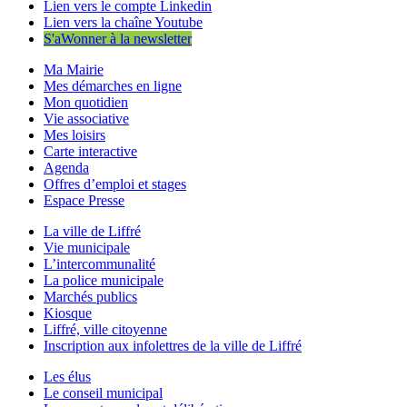
Lien vers le compte Linkedin
Lien vers la chaîne Youtube
S'aWonner à la newsletter
Ma Mairie
Mes démarches en ligne
Mon quotidien
Vie associative
Mes loisirs
Carte interactive
Agenda
Offres d’emploi et stages
Espace Presse
La ville de Liffré
Vie municipale
L’intercommunalité
La police municipale
Marchés publics
Kiosque
Liffré, ville citoyenne
Inscription aux infolettres de la ville de Liffré
Les élus
Le conseil municipal