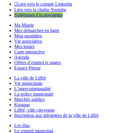
Lien vers le compte Linkedin
Lien vers la chaîne Youtube
S'aWonner à la newsletter
Ma Mairie
Mes démarches en ligne
Mon quotidien
Vie associative
Mes loisirs
Carte interactive
Agenda
Offres d’emploi et stages
Espace Presse
La ville de Liffré
Vie municipale
L’intercommunalité
La police municipale
Marchés publics
Kiosque
Liffré, ville citoyenne
Inscription aux infolettres de la ville de Liffré
Les élus
Le conseil municipal