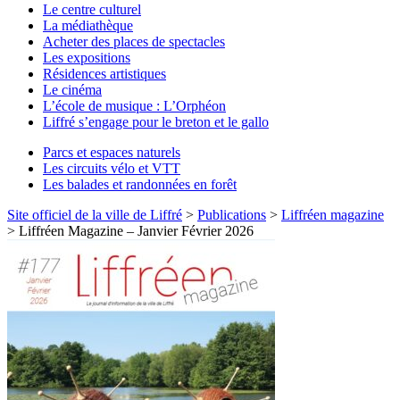
Le centre culturel
La médiathèque
Acheter des places de spectacles
Les expositions
Résidences artistiques
Le cinéma
L’école de musique : L’Orphéon
Liffré s’engage pour le breton et le gallo
Parcs et espaces naturels
Les circuits vélo et VTT
Les balades et randonnées en forêt
Site officiel de la ville de Liffré
>
Publications
>
Liffréen magazine
>
Liffréen Magazine – Janvier Février 2026