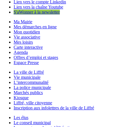
Lien vers le compte Linkedin
Lien vers la chaîne Youtube
S'aWonner à la newsletter
Ma Mairie
Mes démarches en ligne
Mon quotidien
Vie associative
Mes loisirs
Carte interactive
Agenda
Offres d’emploi et stages
Espace Presse
La ville de Liffré
Vie municipale
L’intercommunalité
La police municipale
Marchés publics
Kiosque
Liffré, ville citoyenne
Inscription aux infolettres de la ville de Liffré
Les élus
Le conseil municipal