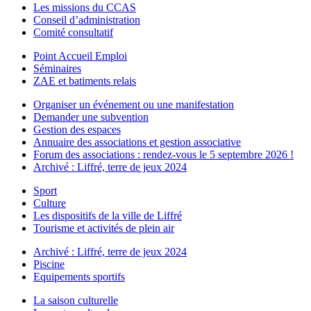
Les missions du CCAS
Conseil d’administration
Comité consultatif
Point Accueil Emploi
Séminaires
ZAE et batiments relais
Organiser un événement ou une manifestation
Demander une subvention
Gestion des espaces
Annuaire des associations et gestion associative
Forum des associations : rendez-vous le 5 septembre 2026 !
Archivé : Liffré, terre de jeux 2024
Sport
Culture
Les dispositifs de la ville de Liffré
Tourisme et activités de plein air
Archivé : Liffré, terre de jeux 2024
Piscine
Equipements sportifs
La saison culturelle