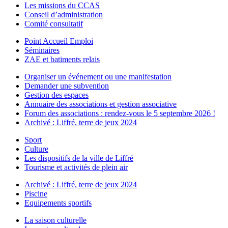
Les missions du CCAS
Conseil d’administration
Comité consultatif
Point Accueil Emploi
Séminaires
ZAE et batiments relais
Organiser un événement ou une manifestation
Demander une subvention
Gestion des espaces
Annuaire des associations et gestion associative
Forum des associations : rendez-vous le 5 septembre 2026 !
Archivé : Liffré, terre de jeux 2024
Sport
Culture
Les dispositifs de la ville de Liffré
Tourisme et activités de plein air
Archivé : Liffré, terre de jeux 2024
Piscine
Equipements sportifs
La saison culturelle