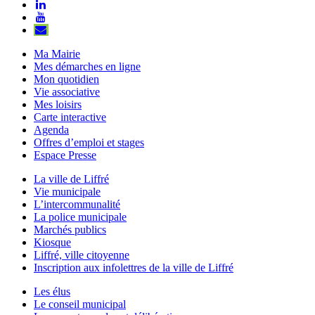
le
vers
Lien
compte
le
vers
Lien
Facebook
compte
le
vers
S'aWonner
Instagram
compte
la
à
Ma Mairie
Linkedin
chaîne
la
Mes démarches en ligne
Youtube
newsletter
Mon quotidien
Vie associative
Mes loisirs
Carte interactive
Agenda
Offres d’emploi et stages
Espace Presse
La ville de Liffré
Vie municipale
L’intercommunalité
La police municipale
Marchés publics
Kiosque
Liffré, ville citoyenne
Inscription aux infolettres de la ville de Liffré
Les élus
Le conseil municipal