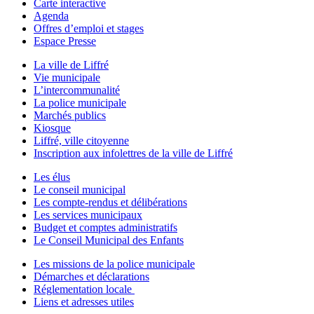
Carte interactive
Agenda
Offres d’emploi et stages
Espace Presse
La ville de Liffré
Vie municipale
L’intercommunalité
La police municipale
Marchés publics
Kiosque
Liffré, ville citoyenne
Inscription aux infolettres de la ville de Liffré
Les élus
Le conseil municipal
Les compte-rendus et délibérations
Les services municipaux
Budget et comptes administratifs
Le Conseil Municipal des Enfants
Les missions de la police municipale
Démarches et déclarations
Réglementation locale
Liens et adresses utiles